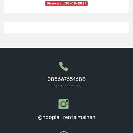
Disewa s.d 20-08-2026
085667651688
Free support line!
@hoopla_rentalmainan